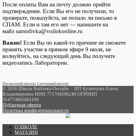
После оплаты Вам на почту должно прийти
подтверждение. Если Вы его не получили, то
проверьте, пожалуйста, не попало ли письмо в
СПАМ. Если и там его нет — напишите на
майл samodivka@voilokonline.ru
Важно!
Если Вы по какой-то причине не сможете
принять участие в прямом эфире 9 июля, не
волнуйтесь, на следующий день Вы получите
видеозапись Лаборатории.
Предыдущий продукт
Следующий продукт
© 2026 Школа Войлока Онлайн · ИП Кузнецова Елена
Владимировна ИНН 771704596240 ОГРНИП
314774601601169
Публичная оферта
Политика конфиденциальности
О ШКОЛЕ
МАГАЗИН