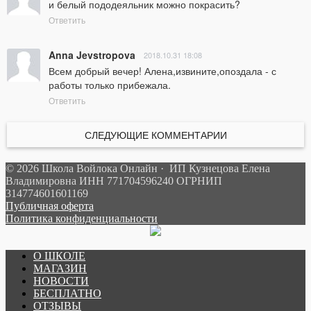
и белый пододеяльник можно покрасить?
Ответить
Anna Jevstropova
2018.10.31 18:08
Всем добрый вечер! Алена,извините,опоздала - с 
работы только прибежала.
Ответить
СЛЕДУЮЩИЕ КОММЕНТАРИИ
© 2026 Школа Войлока Онлайн · ИП Кузнецова Елена
Владимировна ИНН 771704596240 ОГРНИП
314774601601169
Публичная оферта
Политика конфиденциальности
О ШКОЛЕ
МАГАЗИН
НОВОСТИ
БЕСПЛАТНО
ОТЗЫВЫ