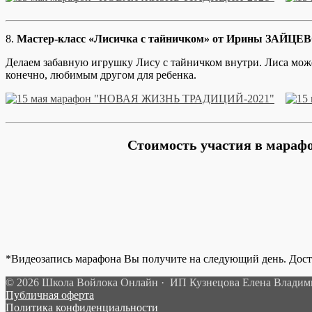
8.
Мастер-класс «Лисичка с тайничком» от Ирины ЗАЙЦЕВО
Делаем забавную игрушку Лису с тайничком внутри. Лиса може
конечно, любимым другом для ребенка.
Стоимость участия в мара
*Видеозапись марафона Вы получите на следующий день. Дос
© 2026 Школа Войлока Онлайн · ИП Кузнецова Елена Влади
Публичная оферта
Политика конфиденциальности