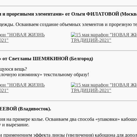
ми и прорезными элементами» от Ольги ФИЛАТОВОЙ (Москв
одежды. Осваиваем создание объемных элементов и прорезную т
за» от Светланы ШЕМЯКИНОЙ (Белгород)
ющуюся вещь?
йлочную изюминку» текстильному образу!
ЕЕВОЙ (Владивосток).
я на примере колье. Осваиваем два способа «упаковки» кабошон
 и вырезание.
и применением эффекта линзы (увеличения) кабошона для допо