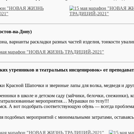
стов-на-Дону)
а, варианты раскладки разных частей изделия, тонкости ували
етских утренников и театральных инсценировок» от препода
ки Красной Шапочки и звериные лапы для волка, медведя и друг
нники в школе и детском саду (зайчики, белочки, снежинки), 
театрализованные мероприятия… Мурашки по телу!!!
мся. А вот подобрать соответствующую обувь — всегда проблема
для подобных мероприятий с минимальными затратами, оставаяс